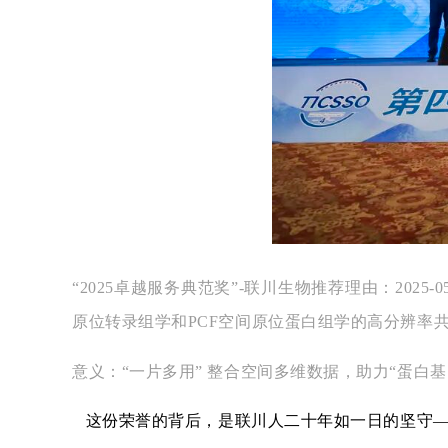
“2025卓越服务典范奖”-联川生物
推荐理由：2025-
原位转录组学和PCF空间原位蛋白组学的高分辨率
意义：“一片多用” 整合空间多维数据，助力“蛋白基
这份荣誉的背后，是联川人二十年如一日的坚守