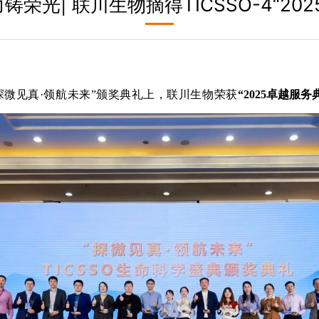
荣光| 联川生物摘得TICSSO-4“20
探微见真·领航未来”颁奖典礼上，联川生物荣获
“2025卓越服务