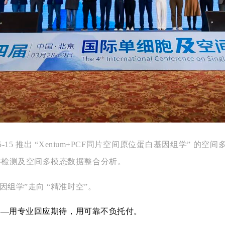
05-15 推出 “Xenium+PCF同片空间原位蛋白基因组学” 
共检测及空间多模态数据整合分析。
因组学”走向 “精准时空”。
——用专业回应期待，用可靠不负托付。