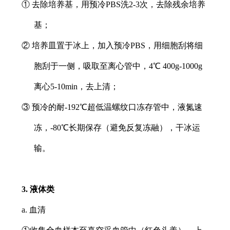
① 去除培养基，用预冷PBS洗2-3次，去除残余培养
基；
② 培养皿置于冰上，加入预冷PBS，用细胞刮将细
胞刮于一侧，吸取至离心管中，4℃ 400g-1000g
离心5-10min，去上清；
③ 预冷的耐-192℃超低温螺纹口冻存管中，液氮速
冻，-80℃长期保存（避免反复冻融），干冰运
输。
3. 液体类
a. 血清