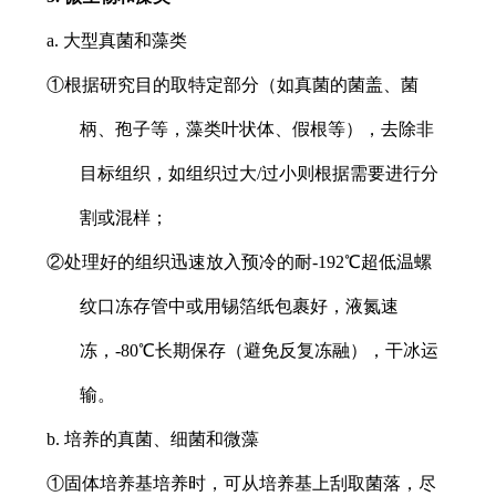
a. 大型真菌和藻类
①根据研究目的取特定部分（如真菌的菌盖、菌
柄、孢子等，藻类叶状体、假根等），去除非
目标组织，如组织过大/过小则根据需要进行分
割或混样；
②处理好的组织迅速放入预冷的耐-192℃超低温螺
纹口冻存管中或用锡箔纸包裹好，液氮速
冻，-80℃长期保存（避免反复冻融），干冰运
输。
b. 培养的真菌、细菌和微藻
①固体培养基培养时，可从培养基上刮取菌落，尽