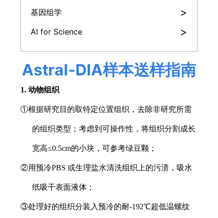
>
基因组学
>
AI for Science
A
str
al-DI
A
指南
样本送样
1. 动物组织
①根据研究目的取特定位置组织，去除非研究所需
的组织类型；考虑到可操作性，将组织分割成长
宽高≤0.5cm的小块，可参考绿豆颗；
②用预冷PBS 或生理盐水清洗组织上的污渍，吸水
纸吸干表面液体；
③处理好的组织分装入预冷的耐-192℃超低温螺纹