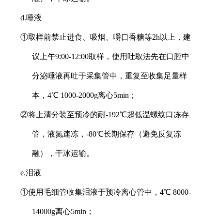
d.唾液
①取样前禁止进食、吸烟、嚼口香糖等2h以上，建
议上午9:00-12:00取样，使用吐取法先在口腔中
分泌唾液再吐于采集管中，重复至收集足量样
本，4℃ 1000-2000g离心5min；
②将上清分装至预冷的耐-192℃超低温螺纹口冻存
管，液氮速冻，-80℃长期保存（避免反复冻
融），干冰运输。
e.泪液
①使用毛细管收集泪液于预冷离心管中，4℃ 8000-
14000g离心5min；