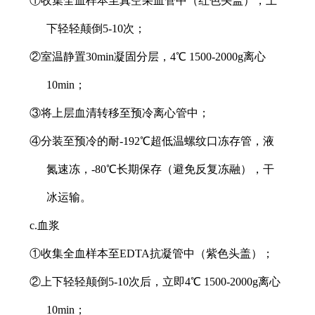
①收集全血样本至真空采血管中（红色头盖），上
下轻轻颠倒5-10次；
②室温静置30min凝固分层，4℃ 1500-2000g离心
10min；
③将上层血清转移至预冷离心管中；
④分装至预冷的耐-192℃超低温螺纹口冻存管，液
氮速冻，-80℃长期保存（避免反复冻融），干
冰运输。
c.血浆
①收集全血样本至EDTA抗凝管中（紫色头盖）；
②上下轻轻颠倒5-10次后，立即4℃ 1500-2000g离心
10min；