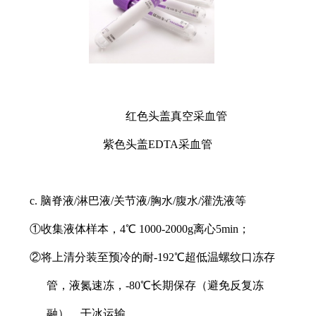
红色头盖真空采血管
紫色头盖
EDTA采血管
c. 脑脊液/淋巴液/关节液/胸水/腹水/灌洗液等
①收集液体样本，4℃ 1000-2000g离心5min；
②将上清分装至预冷的耐-192℃超低温螺纹口冻存
管，液氮速冻，-80℃长期保存（避免反复冻
融），干冰运输。