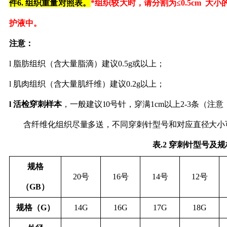
件
6. 组织重量对照表。
*
组织较大
时
，
请
分割为
≤0
.5cm
大小
护液中
。
注意：
l
脂肪组织（含大量脂滴）建议
0.5g或以上
；
l
肌肉组织（含大量肌纤维）建议
0.2g以上
；
l
活检穿刺样本
，一般建议
10号针，穿满1cm以上2-3条（
含纤维化组织尽量多送，不同穿刺针型号和对应直径大小
表
.2 穿刺针型号及
规格
20号
16号
14号
12号
（
GB）
规格（
G）
14G
16G
17G
18G