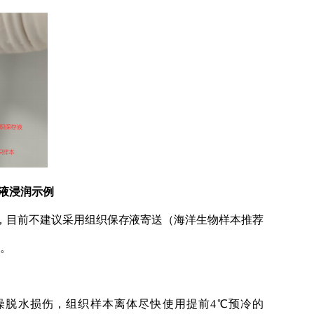
存液浸润示例
，
目前不建议采用组织保存液寄送（海洋生物样本推荐
）。
燥
脱水损伤，
组织样本离体
尽快
使用
提前
4℃
预冷的