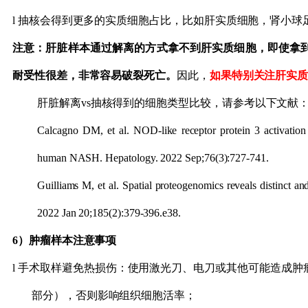
l
抽核会得到更多的实质细胞占比，比如肝实质细胞，肾小球
注意：肝脏样本通过解离的方式拿不到肝实质细胞，即使拿
耐受性很差，非常容易破裂死亡。
因此，
如果特别关注肝实
肝脏解离
vs抽核得到的细胞类型比较，请参考以下文献
Calcagno DM,
et al
. NOD-like receptor protein 3 activation
human NASH. Hepatology. 2022 Sep;76(3):727-741.
Guilliams M,
et al
. Spatial proteogenomics reveals distinct a
2022 Jan 20;185(2):379-396.e38.
6）
肿瘤样本注意事项
l
手术取样避免热损伤：使用激光刀、电刀或其他可能造成
肿
部分
），
否则影响组织细胞活率；