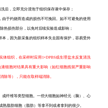
清洗后
，立即
充分浸泡于
组织保存液中保存
；
，由于灼烧而造成的损伤不可挽回。如不可避免的使用
剔除热损伤部分，以免对后
续
实
验造成影响
；
样本，因为新采集的组织样本
失去固有保护，
容易
受
外
实体组织，
在采样时应
用
1×DPBS或生理盐水
反复清洗
血液细胞对结果具有重大影响
（
如红细胞残留严重影响
法消除等
）
，只能在取样端
消除。
、成纤维等类型细胞。一些大细胞如神经元（脑）、心
成熟脂肪细胞（脂肪）等拿不到或者拿到的很少。