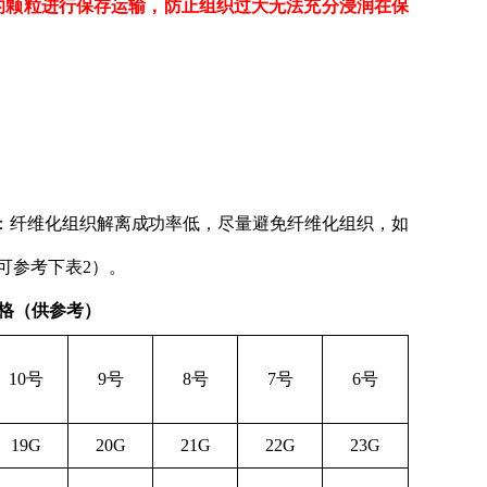
的
颗粒进行保存运输
，
防止组织过大无法充分浸润在保
注意：纤维化组织解离成功率低，尽量避免纤维化组织，如
可参考下表2）。
规格（供参考）
10号
9号
8号
7号
6号
19G
20G
21G
22G
23G