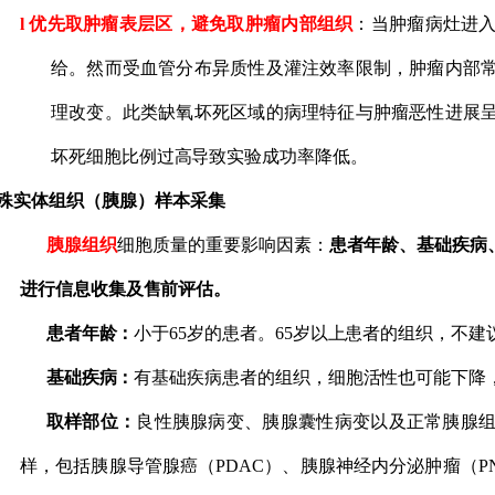
l
优先取肿瘤表层区，避免取肿瘤内部组织
：当肿瘤病灶进
给。然而受血管分布异质性及灌注效率限制，肿瘤内部
理改变。此类缺氧坏死区域的病理特征与肿瘤恶性进展
坏死细胞比例过高导致实验成功率降低。
殊实体组织
（胰腺）
样本采集
胰腺组织
细胞质量的
重要影响因素：
患者年龄、基础疾病
进行信息收集及售前评估。
患者年龄
：
小于
65岁的患者
。
65岁以上患者的组织，不
基础疾病
：
有基础疾病患者的组织，细胞活性也可能下降
取样部位：
良性胰腺病变、胰腺囊性病变以及正常胰腺
样，包括胰腺导管腺癌（
PDAC）、胰腺神经内分泌肿瘤（P