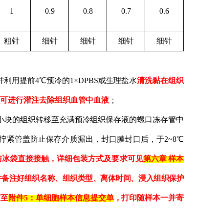
1
0.9
0.8
0.7
0.6
粗针
细针
细针
细针
细针
并利用提前
4℃预冷的1×DPBS或生理盐水
清洗
黏在
组织
织
可进行灌注去除组织血管中血液
；
小块的
组织
转移至
充满
预冷组织保存液的螺口冻存管中
拧紧管盖
防止保存介质漏出
，
封口
膜封
口后
，
于
2~8℃
与冰袋直接接触，详细
包装方式
及
要求
可见
第六章
样本
并备注好组织名称、组织类型、离体时间、浸入组织保护
写至
附件
5：单细胞样本信息提交单
，打印随样本一并寄