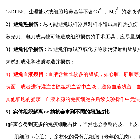
2+
2+
1×DPBS
、
生理盐水
或细胞培养基
等不含
Ca
、
Mg
的溶液
2）
避免热损伤：
尽可能避免
取样器具
对样本造成局部热损伤
激光刀、电刀或其他可能造成组织损伤的手术工具，应尽量
3）
避免化学损伤：
应避免消毒试剂或化学物质污染新鲜组织
来试剂或化
学物质渗透并损伤
；
4）
避免血液残留：
血液含量比较多的组织，如心脏、肝脏等
表面
，
或者进行灌注去除组织血管中血液，
避免血液残留，
其他细胞的捕获，血液来源的免疫细胞在后续实验操作中无
5）
实体组织解离
or 抽核会拿到不同的细胞占比
l
解离会得到更多的免疫细胞占比，当然也会拿到内皮、上皮
肌细胞（心脏）、多核化的骨骼肌细胞（老年的肌肉）、