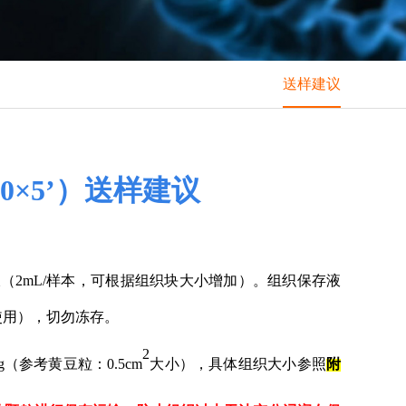
送样建议
×5’
）
送样建议
液（
2
mL
/样本，可根据组织块大小增加）
。
组织保存液
使用
），切勿冻存
。
2
2g（
参考
黄豆
粒：
0
.5cm
大小）
，
具体组织大小参照
附