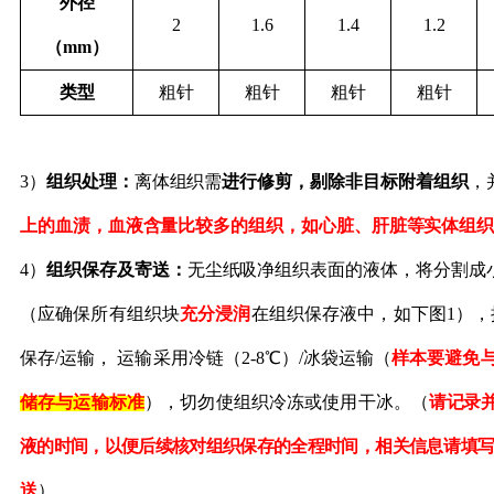
外径
2
1.6
1.4
1.2
（
mm）
类型
粗针
粗针
粗针
粗针
3）
组织处理：
离体
组织
需
进行修剪，剔除非目标
附着
组织
，
上
的血
渍
，血液含量比较多的组织，如心脏、肝脏等实体组
4）
组织保存及寄送
：
无尘纸吸净组织表面的液体，
将分割成
（
应确保所有组织块
充分浸润
在组织保存液中，
如下图
1
）
，
保存/运输，
运输采用冷链（
2-8℃）/冰袋运输（
样本要避免
储存与运输标准
），切勿使组织冷冻或使用干冰。（
请记录
液的时间，以便后续核对组织保存的全程时间，相关信息
请填
送
）。