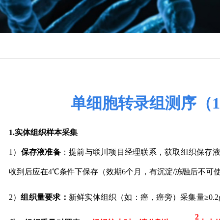
单细胞转录组测序（10
1.
实体组织样本采集
1）
保
存液准备
：提前
与联川
项目经理联系，获取组织保存
收到后
应在
4℃条件下保存
（效期
6个月，有沉淀/冻融后不可
2）
组织量要求：
新鲜
实体
组织
（如：癌，癌旁）采集量
≥0.
2