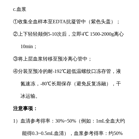
c.血浆
①收集全血样本至EDTA抗凝管中（紫色头盖）；
②上下轻轻颠倒5-10次后，立即4℃ 1500-2000g离心
10min；
③将上层血浆转移至预冷离心管中；
④分装至预冷的耐-192℃超低温螺纹口冻存管，液
氮速冻，-80℃长期保存（避免反复冻融），干
冰运输。
注意事项：
1）血清参考得率：30%~50%（例如：1mL全血大约
能得0.3~0.5mL血清），血浆参考得率：约50%