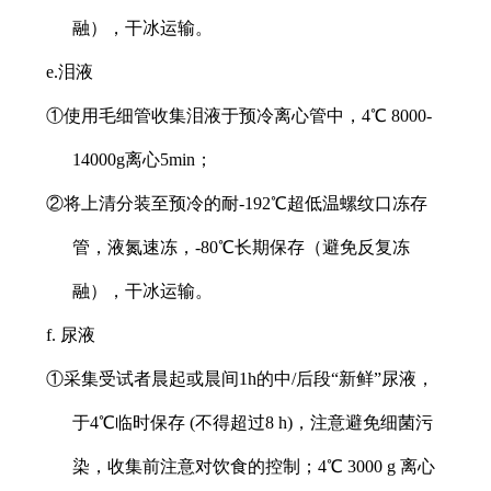
融），干冰运输。
e.泪液
①使用毛细管收集泪液于预冷离心管中，4℃ 8000-
14000g离心5min；
②将上清分装至预冷的耐-192℃超低温螺纹口冻存
管，液氮速冻，-80℃长期保存（避免反复冻
融），干冰运输。
f. 尿液
①采集受试者晨起或晨间1h的中/后段“新鲜”尿液，
于4℃临时保存 (不得超过8 h)，注意避免细菌污
染，收集前注意对饮食的控制；4℃ 3000 g 离心