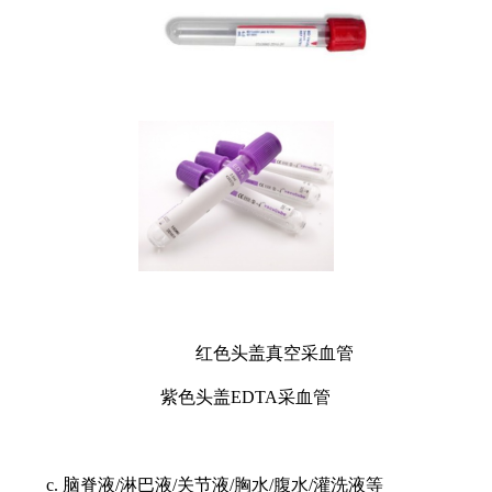
红色头盖真空采血管
紫色头盖
EDTA采血管
c. 脑脊液/淋巴液/关节液/胸水/腹水/灌洗液等