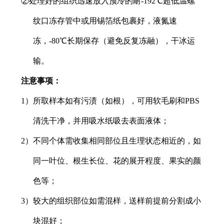
②处理好的组织迅速放入预冷的耐-192℃超低温螺
纹口冻存管中或用锡箔纸包裹好，液氮速
冻，-80℃长期保存（避免反复冻融），干冰运
输。
注意事项：
1）所取样本如有污渍（如根），可用软毛刷和PBS
清洗干净，并用吸水纸吸去表面液体；
2）不同个体需收集相同部位且生理状态相近的，如
同一叶位、根生长位、花的展开程度、果实的颜
色等；
3）较大的组织部位如需混样，送样前提前分割成小
块混好；