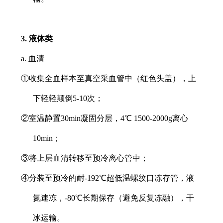
3. 液体类
a. 血清
①收集全血样本至真空采血管中（红色头盖），上
下轻轻颠倒5-10次；
②室温静置30min凝固分层，4℃ 1500-2000g离心
10min；
③将上层血清转移至预冷离心管中；
④分装至预冷的耐-192℃超低温螺纹口冻存管，液
氮速冻，-80℃长期保存（避免反复冻融），干
冰运输。