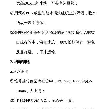
宽高≤0.5cm的小块，可参考绿豆颗；
②用预冷PBS 或生理盐水清洗组织上的污渍，吸水
纸吸干表面液体；
③处理好的组织分装入预冷的耐-192℃超低温螺纹
口冻存管中，液氮速冻，-80℃长期保存（避免
反复冻融），干冰运输。
2. 培养细胞
a.悬浮细胞
①培养基转移至离心管中，4℃ 400g-1000g离心5-
10min，去上清；
②用预冷PBS 洗2-3 次，离心去上清；