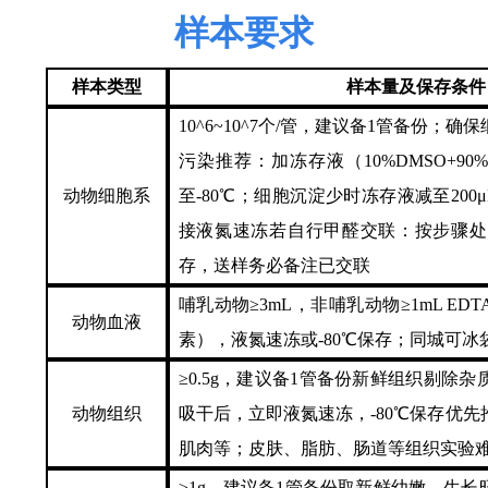
样本要求
样本类型
样本量及保存条件
10^6~10^7个/管，建议备1管备份；
污染推荐：加冻存液（10%DMSO+90
动物细胞系
至-80℃；细胞沉淀少时冻存液减至200
接液氮速冻若自行甲醛交联：按步骤处理
存，送样务必备注已交联
哺乳动物
≥3mL，非哺乳动物≥1mL E
动物血液
素），液氮速冻或-80℃保存；同城可冰
≥0.5g，建议备1管备份新鲜组织剔除杂
动物组织
吸干后，立即液氮速冻，-80℃保存优
肌肉等；皮肤、脂肪、肠道等组织实验
≥1g，建议备1管备份取新鲜幼嫩、生