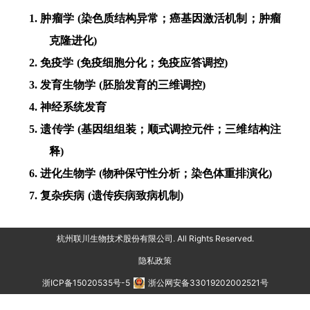
1.
肿瘤学
(染色质结构异常；癌基因激活机制；肿瘤
克隆进化)
2.
免疫学
(免疫细胞分化；免疫应答调控)
3.
发育生物学
(胚胎发育的三维调控)
4. 神经系统发育
5.
遗传学
(基因组组装；顺式调控元件；三维结构注
释)
6.
进化生物学
(物种保守性分析；染色体重排演化)
7.
复杂疾病
(遗传疾病致病机制)
杭州联川生物技术股份有限公司. All Rights Reserved.
隐私政策
浙ICP备15020535号-5
浙公网安备33019202002521号