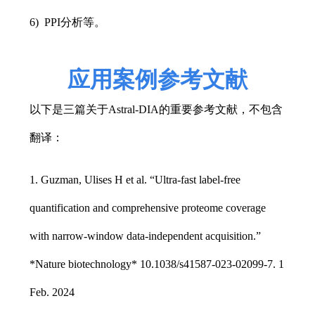
6) PPI分析等。
应用案例参考文献
以下是三篇关于Astral-DIA的重要参考文献，不包含
翻译：
1. Guzman, Ulises H et al.
“
Ultra-fast label-free
quantification and comprehensive proteome coverage
with narrow-window data-independent acquisition.
”
*Nature biotechnology* 10.1038/s41587-023-02099-7. 1
Feb. 2024